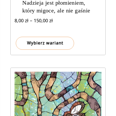
Nadzieja jest płomieniem,
który migoce, ale nie gaśnie
Zakres
8,00
zł
–
150,00
zł
cen:
od
8,00 zł
Wybierz wariant
do
150,00 zł