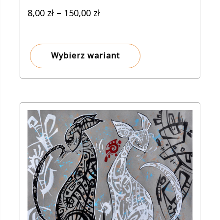
Zakres
8,00
zł
–
150,00
zł
cen:
od
8,00 zł
Wybierz wariant
do
150,00 zł