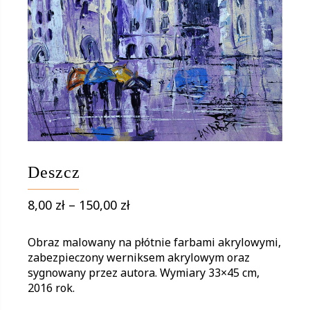
Deszcz
Zakres
8,00
zł
–
150,00
zł
cen:
od
Obraz malowany na płótnie farbami akrylowymi,
8,00 zł
zabezpieczony werniksem akrylowym oraz
sygnowany przez autora. Wymiary 33×45 cm,
do
2016 rok.
150,00 zł