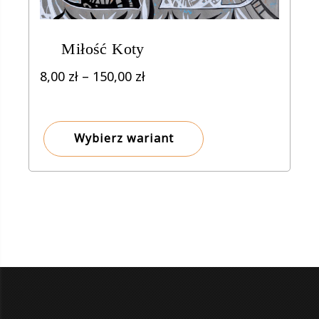
Miłość Koty
Zakres
8,00
zł
–
150,00
zł
cen:
od
8,00 zł
Wybierz wariant
do
150,00 zł