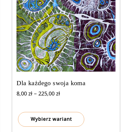
Dla każdego swoja koma
Zakres
8,00
zł
–
225,00
zł
cen:
od
8,00 zł
Wybierz wariant
do
225,00 zł