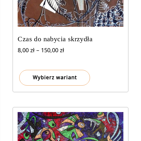
Czas do nabycia skrzydła
Zakres
8,00
zł
–
150,00
zł
cen:
od
8,00 zł
Wybierz wariant
do
150,00 zł