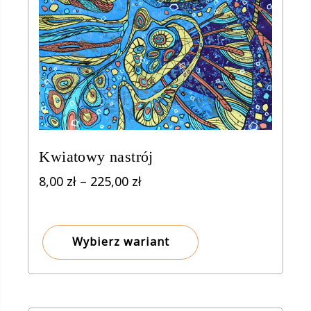
Kwiatowy nastrój
Zakres
8,00
zł
–
225,00
zł
cen:
od
8,00 zł
Wybierz wariant
do
225,00 zł