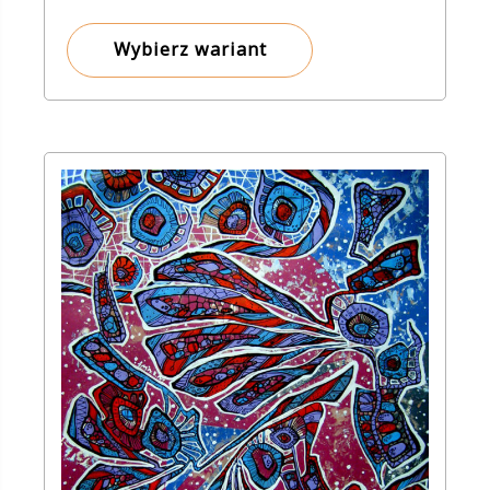
od
8,00 zł
Wybierz wariant
do
143,00 zł