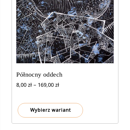
Północny oddech
Zakres
8,00
zł
–
169,00
zł
cen:
od
8,00 zł
Wybierz wariant
do
169,00 zł