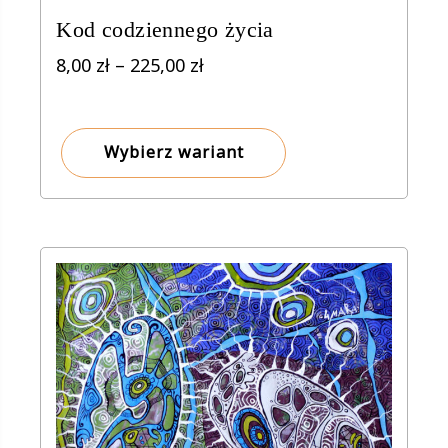
Kod codziennego życia
Zakres
8,00
zł
–
225,00
zł
cen:
od
8,00 zł
Wybierz wariant
do
225,00 zł