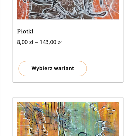
Płotki
Zakres
8,00
zł
–
143,00
zł
cen:
od
8,00 zł
Wybierz wariant
do
143,00 zł