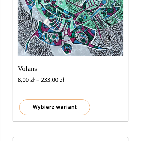
Volans
Zakres
8,00
zł
–
233,00
zł
cen:
od
8,00 zł
Wybierz wariant
do
233,00 zł