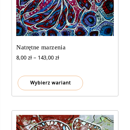
Natrętne marzenia
Zakres
8,00
zł
–
143,00
zł
cen:
od
8,00 zł
Wybierz wariant
do
143,00 zł