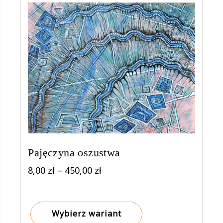
Pajęczyna oszustwa
Zakres
8,00
zł
–
450,00
zł
cen:
od
8,00 zł
Wybierz wariant
do