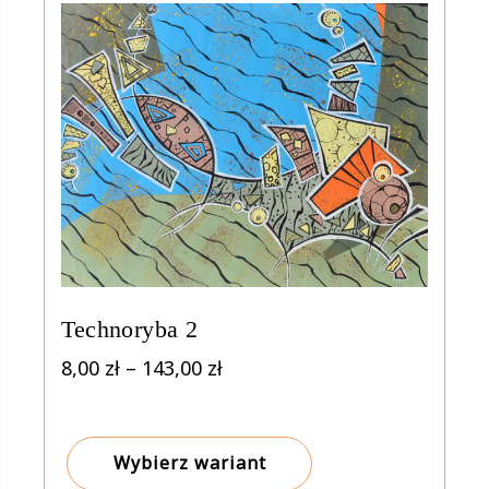
Technoryba 2
Zakres
8,00
zł
–
143,00
zł
cen:
od
8,00 zł
Wybierz wariant
do