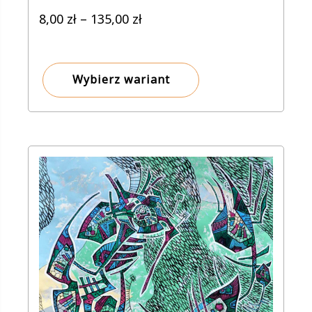
Zakres
8,00
zł
–
135,00
zł
cen:
od
8,00 zł
Wybierz wariant
do
135,00 zł