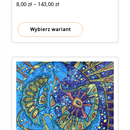
Zakres
8,00
zł
–
143,00
zł
cen:
od
8,00 zł
Wybierz wariant
do
143,00 zł