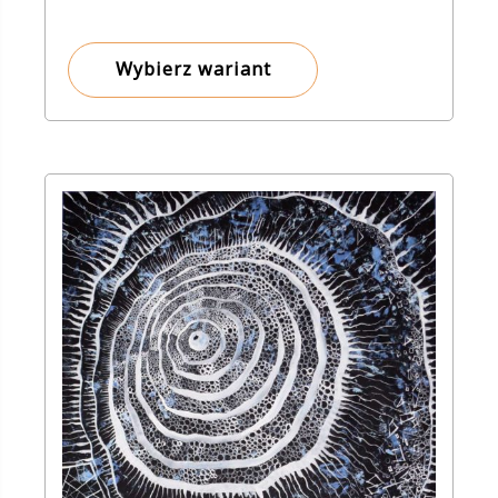
od
8,00 zł
Wybierz wariant
do
135,00 zł