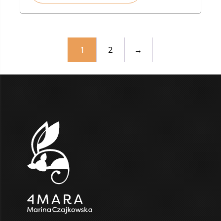
450,00 zł
1
2
→