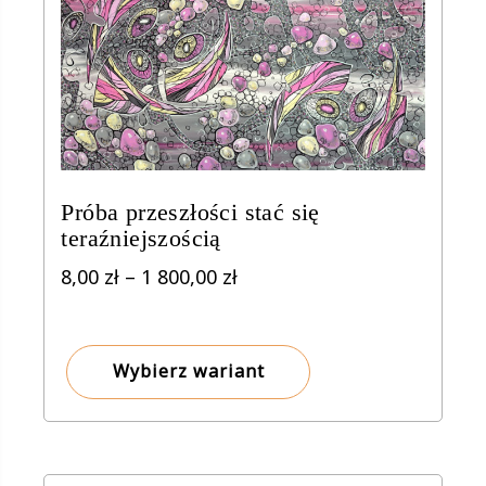
Próba przeszłości stać się
teraźniejszością
Zakres
8,00
zł
–
1 800,00
zł
cen:
od
8,00 zł
Wybierz wariant
do
1
800,00 zł