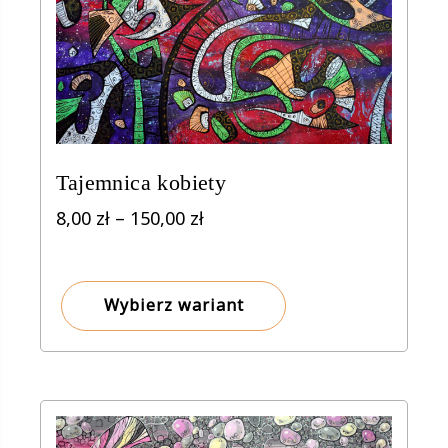
Tajemnica kobiety
Zakres
8,00
zł
–
150,00
zł
cen:
od
8,00 zł
Wybierz wariant
do
150,00 zł