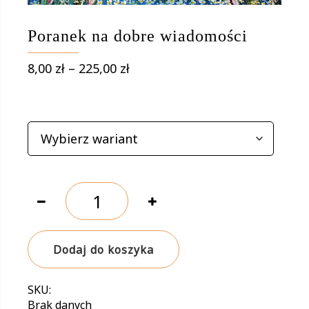
Poranek na dobre wiadomości
Zakres
8,00
zł
–
225,00
zł
cen:
od
WARIANTY
8,00 zł
do
225,00 zł
ilość
Poranek
na
dobre
Dodaj do koszyka
wiadomości
SKU:
Brak danych