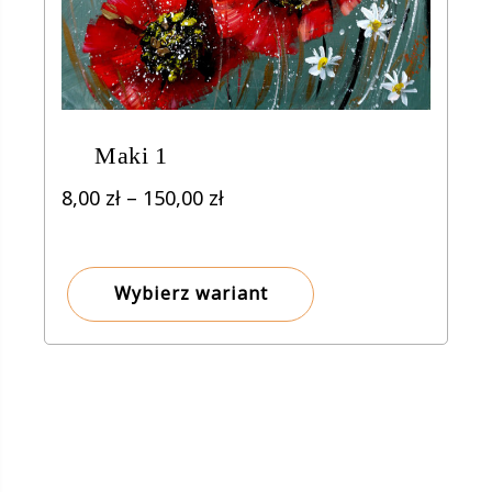
Maki 1
Zakres
8,00
zł
–
150,00
zł
cen:
od
8,00 zł
Wybierz wariant
do
150,00 zł