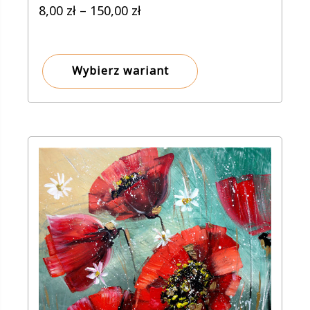
Zakres
8,00
zł
–
150,00
zł
cen:
od
8,00 zł
Wybierz wariant
do
150,00 zł