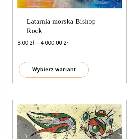
Latarnia morska Bishop
Rock
Zakres
8,00
zł
–
4 000,00
zł
cen:
od
8,00 zł
Wybierz wariant
do
4
000,00 zł