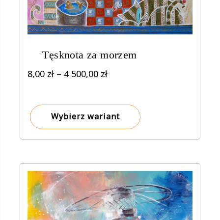
Tęsknota za morzem
Zakres
8,00
zł
–
4 500,00
zł
cen:
od
8,00 zł
Wybierz wariant
do
4
500,00 zł