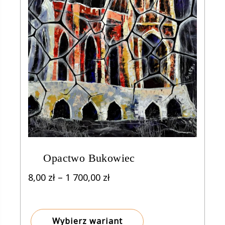
Opactwo Bukowiec
Zakres
8,00
zł
–
1 700,00
zł
cen:
od
8,00 zł
Wybierz wariant