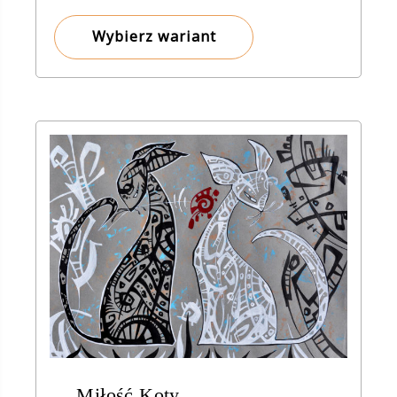
od
8,00 zł
Wybierz wariant
do
1
800,00 zł
Miłość Koty