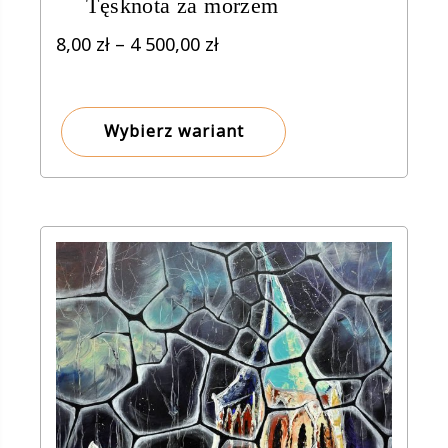
Tęsknota za morzem
Zakres
8,00
zł
–
4 500,00
zł
cen:
od
8,00 zł
Wybierz wariant
do
4
500,00 zł