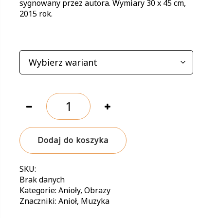
sygnowany przez autora. Wymiary 30 x 45 cm,
do
2015 rok.
120,00 zł
WARIANTY
ilość
Kto
żyje
nadzieją,
Dodaj do koszyka
tańczy
bez
muzyki
SKU:
Brak danych
Kategorie:
Anioły
,
Obrazy
Znaczniki:
Anioł
,
Muzyka