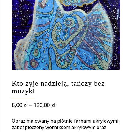
Kto żyje nadzieją, tańczy bez
muzyki
Zakres
8,00
zł
–
120,00
zł
cen:
od
Obraz malowany na płótnie farbami akrylowymi,
8,00 zł
zabezpieczony werniksem akrylowym oraz