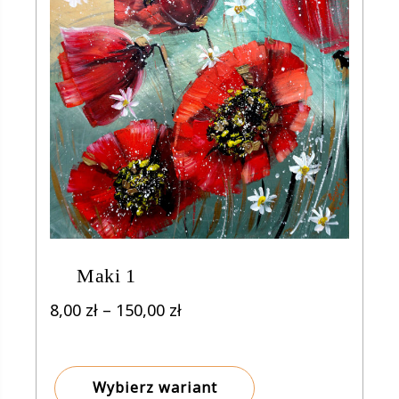
Maki 1
Zakres
8,00
zł
–
150,00
zł
cen:
od
8,00 zł
Wybierz wariant
do