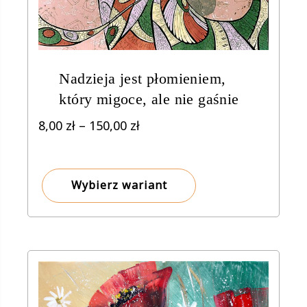
Nadzieja jest płomieniem,
który migoce, ale nie gaśnie
Zakres
8,00
zł
–
150,00
zł
cen:
od
8,00 zł
Wybierz wariant
do
150,00 zł