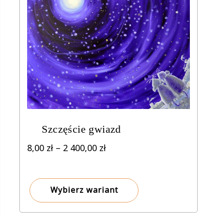
Szczęście gwiazd
Zakres
8,00
zł
–
2 400,00
zł
cen:
od
8,00 zł
Wybierz wariant
do
2