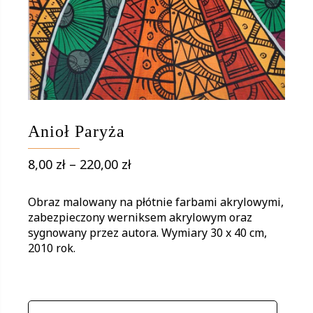
Anioł Paryża
Zakres
8,00
zł
–
220,00
zł
cen:
od
Obraz malowany na płótnie farbami akrylowymi,
8,00 zł
zabezpieczony werniksem akrylowym oraz
sygnowany przez autora. Wymiary 30 x 40 cm,
do
2010 rok.
220,00 zł
WARIANTY