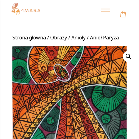
Toggle
navigation
Strona główna
/
Obrazy
/
Anioły
/ Anioł Paryża