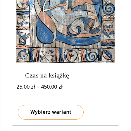
Czas na książkę
Zakres
25,00
zł
–
450,00
zł
cen:
od
25,00 zł
Wybierz wariant
do
450,00 zł