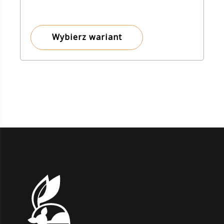
cen:
od
8,00 zł
Wybierz wariant
do
2
500,00 zł