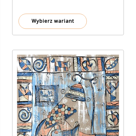
cen:
od
8,00 zł
Wybierz wariant
do
150,00 zł