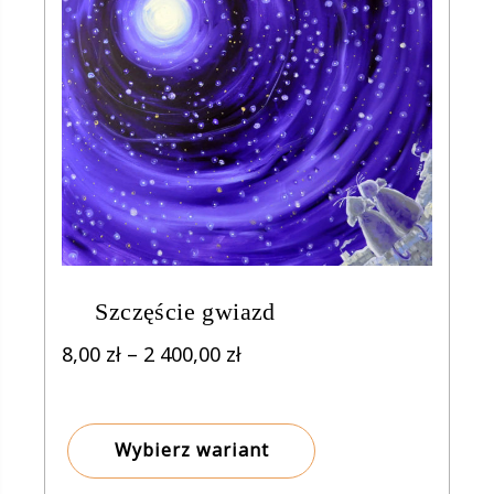
Szczęście gwiazd
Zakres
8,00
zł
–
2 400,00
zł
cen:
od
8,00 zł
Wybierz wariant
do
2