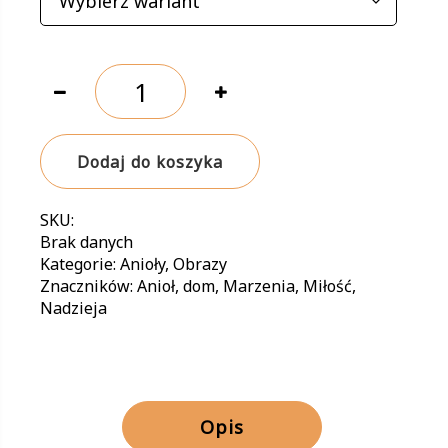
ilość
Dom
to
miejsce,
Dodaj do koszyka
gdzie
zaczynają
się
SKU:
miłość,
Brak danych
nadzieja,
Kategorie:
Anioły
,
Obrazy
marzenia
Znaczników:
Anioł
,
dom
,
Marzenia
,
Miłość
,
Nadzieja
Opis