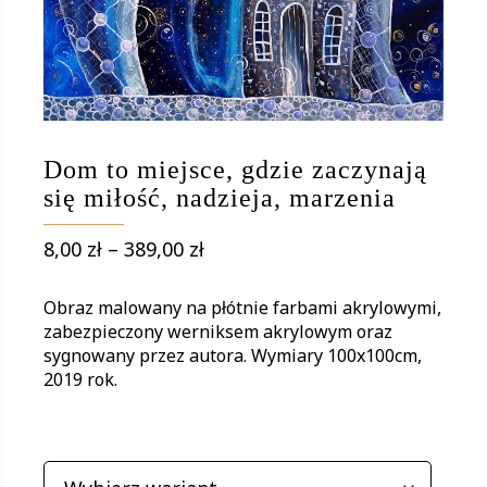
Dom to miejsce, gdzie zaczynają
się miłość, nadzieja, marzenia
Zakres
8,00
zł
–
389,00
zł
cen:
od
Obraz malowany na płótnie farbami akrylowymi,
8,00 zł
zabezpieczony werniksem akrylowym oraz
sygnowany przez autora. Wymiary 100x100cm,
do
2019 rok.
389,00 zł
WARIANTY