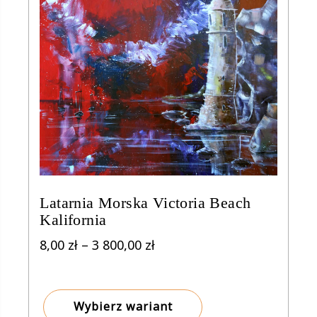
Latarnia Morska Victoria Beach
Kalifornia
Zakres
8,00
zł
–
3 800,00
zł
cen:
od
8,00 zł
Wybierz wariant
do