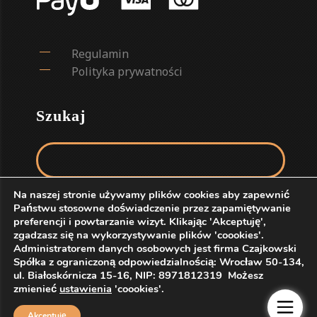
Regulamin
Polityka prywatności
Szukaj
Szukaj:
Na naszej stronie używamy plików cookies aby zapewnić
Państwu stosowne doświadczenie przez zapamiętywanie
preferencji i powtarzanie wizyt. Klikając 'Akceptuję',
zgadzasz się na wykorzystywanie plików 'coookies'.
Administratorem danych osobowych jest firma Czajkowski
Spółka z ograniczoną odpowiedzialnością: Wrocław 50-134,
ul. Białoskórnicza 15-16, NIP: 8971812319 Możesz
zmienieć
ustawienia
'coookies'.
© 4MARA - MARINA CZAJKOWSKA | CZAJKOWSKI SP. Z
O.O.
Akceptuję