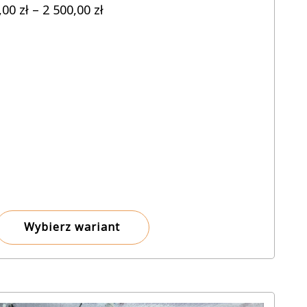
Zakres
,00
zł
–
2 500,00
zł
cen:
od
8,00 zł
do
2
500,00 zł
Wybierz wariant