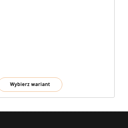
od
8,00 zł
do
150,00 zł
Wybierz wariant