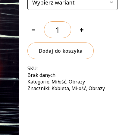
ilość
Zrozumiesz
mnie
bez
Dodaj do koszyka
słów
SKU:
Brak danych
Kategorie:
Miłość
,
Obrazy
Znaczniki:
Kobieta
,
Miłość
,
Obrazy