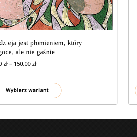
zieja jest płomieniem, który
oce, ale nie gaśnie
Zakres
00
zł
–
150,00
zł
cen:
od
8,00 zł
Wybierz wariant
do
150,00 zł