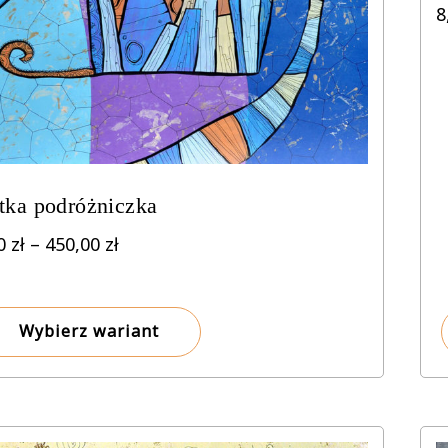
8
tka podróżniczka
Zakres
00
zł
–
450,00
zł
cen:
od
8,00 zł
Wybierz wariant
do
450,00 zł