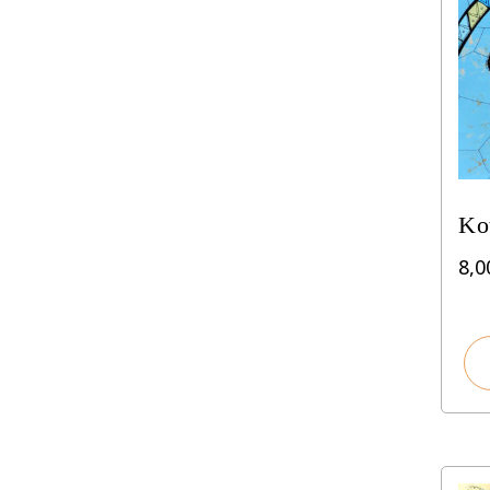
Ko
8,