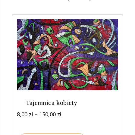
Tajemnica kobiety
Zakres
8,00
zł
–
150,00
zł
cen:
od