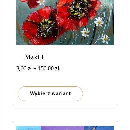
Maki 1
Zakres
8,00
zł
–
150,00
zł
cen:
od
8,00 zł
Wybierz wariant
do
150,00 zł