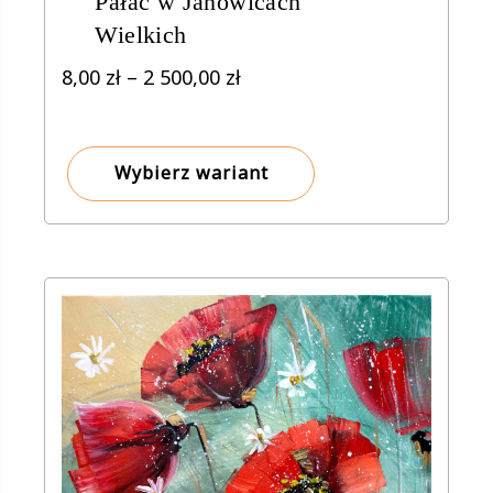
Pałac w Janowicach
Wielkich
Zakres
8,00
zł
–
2 500,00
zł
cen:
od
8,00 zł
Wybierz wariant
do
2
500,00 zł