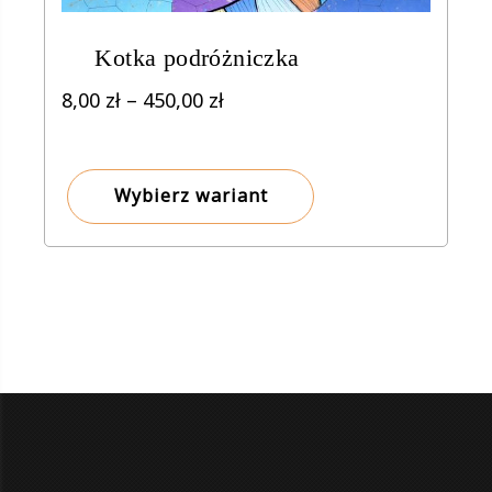
Kotka podróżniczka
Zakres
8,00
zł
–
450,00
zł
cen:
od
8,00 zł
Wybierz wariant
do
450,00 zł