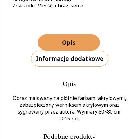
2
Znaczniki:
Miłość
,
obraz
,
serce
Opis
Informacje dodatkowe
Opis
Obraz malowany na płótnie farbami akrylowymi,
zabezpieczony werniksem akrylowym oraz
sygnowany przez autora. Wymiary 80×80 cm,
2016 rok.
Podobne produkty