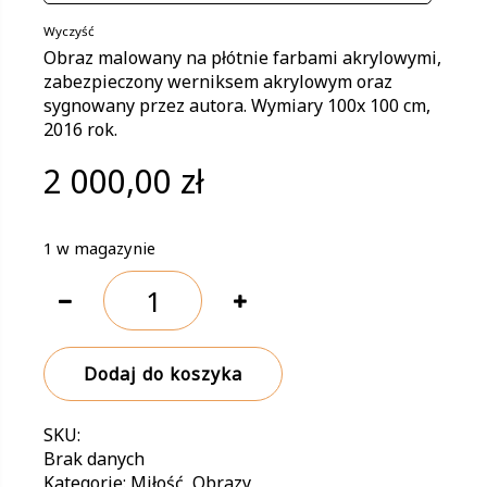
Wyczyść
Obraz malowany na płótnie farbami akrylowymi,
zabezpieczony werniksem akrylowym oraz
sygnowany przez autora. Wymiary 100x 100 cm,
2016 rok.
2 000,00
zł
1 w magazynie
ilość
Teraz
już
jestem
Dodaj do koszyka
w
Twoim
sercu
SKU:
na
Brak danych
zawsze
Kategorie:
Miłość
,
Obrazy