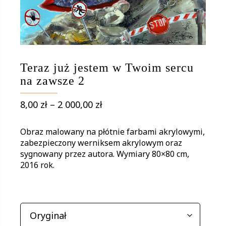
Teraz już jestem w Twoim sercu
na zawsze 2
Zakres
8,00
zł
–
2 000,00
zł
cen:
od
Obraz malowany na płótnie farbami akrylowymi,
8,00 zł
zabezpieczony werniksem akrylowym oraz
sygnowany przez autora. Wymiary 80×80 cm,
do
2016 rok.
2
000,00 zł
WARIANTY