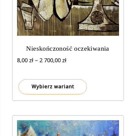
Nieskończoność oczekiwania
Zakres
8,00
zł
–
2 700,00
zł
cen:
od
8,00 zł
Wybierz wariant
do
2
700,00 zł