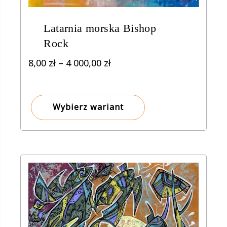
Latarnia morska Bishop
Rock
Zakres
8,00
zł
–
4 000,00
zł
cen:
od
8,00 zł
Wybierz wariant
do
4
000,00 zł