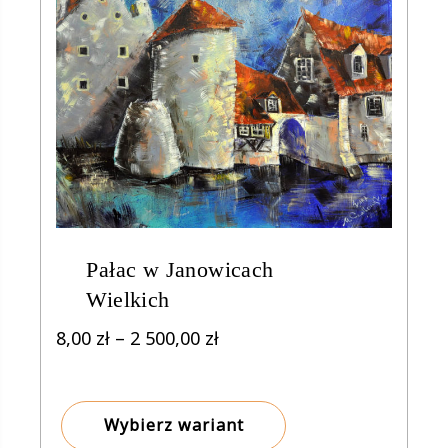
Pałac w Janowicach
Wielkich
Zakres
8,00
zł
–
2 500,00
zł
cen:
od
8,00 zł
Wybierz wariant
do