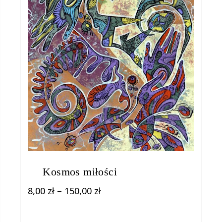
Kosmos miłości
Zakres
8,00
zł
–
150,00
zł
cen:
od