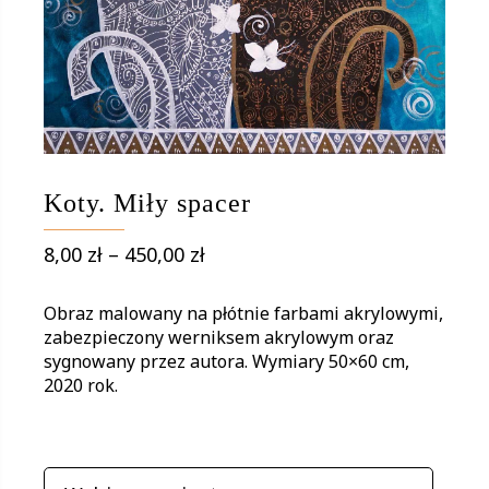
Koty. Miły spacer
Zakres
8,00
zł
–
450,00
zł
cen:
od
Obraz malowany na płótnie farbami akrylowymi,
8,00 zł
zabezpieczony werniksem akrylowym oraz
sygnowany przez autora. Wymiary 50×60 cm,
do
2020 rok.
450,00 zł
WARIANTY