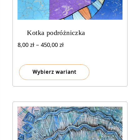
Kotka podróżniczka
Zakres
8,00
zł
–
450,00
zł
cen:
od
8,00 zł
Wybierz wariant
do
450,00 zł