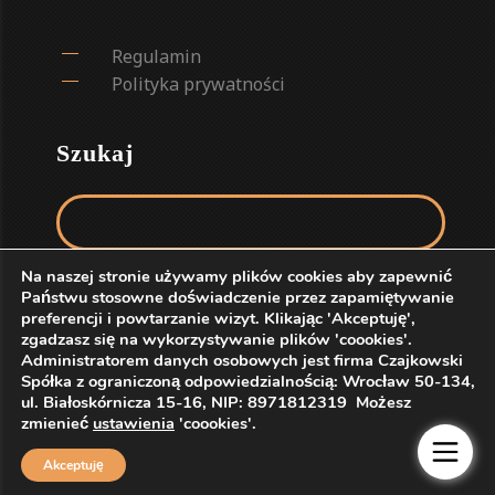
Regulamin
Polityka prywatności
Szukaj
Szukaj:
Na naszej stronie używamy plików cookies aby zapewnić
Państwu stosowne doświadczenie przez zapamiętywanie
preferencji i powtarzanie wizyt. Klikając 'Akceptuję',
zgadzasz się na wykorzystywanie plików 'coookies'.
Administratorem danych osobowych jest firma Czajkowski
Spółka z ograniczoną odpowiedzialnością: Wrocław 50-134,
ul. Białoskórnicza 15-16, NIP: 8971812319 Możesz
zmienieć
ustawienia
'coookies'.
© 4MARA - MARINA CZAJKOWSKA | CZAJKOWSKI SP. Z
O.O.
Akceptuję