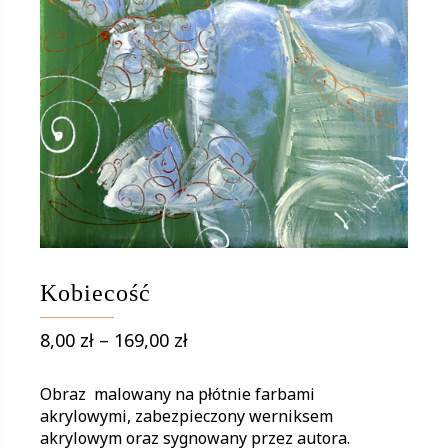
Kobiecość
Zakres
8,00
zł
–
169,00
zł
cen:
od
Obraz malowany na płótnie farbami
8,00 zł
akrylowymi, zabezpieczony werniksem
akrylowym oraz sygnowany przez autora.
do