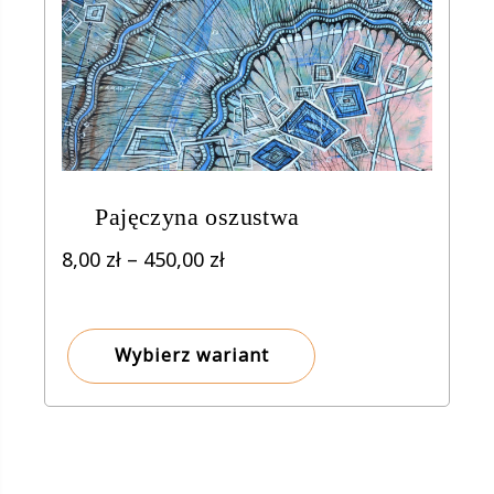
Pajęczyna oszustwa
Zakres
8,00
zł
–
450,00
zł
cen:
od
8,00 zł
Wybierz wariant
do
450,00 zł