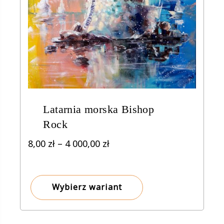
Latarnia morska Bishop
Rock
Zakres
8,00
zł
–
4 000,00
zł
cen:
od
8,00 zł
Wybierz wariant
do
4
000,00 zł