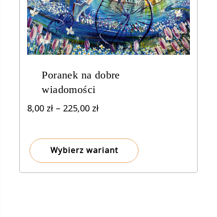
Poranek na dobre
wiadomości
Zakres
8,00
zł
–
225,00
zł
cen:
od
8,00 zł
Wybierz wariant
do
225,00 zł