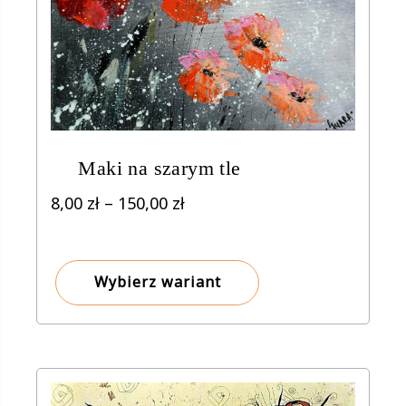
Maki na szarym tle
Zakres
8,00
zł
–
150,00
zł
cen:
od
8,00 zł
Wybierz wariant
do
150,00 zł