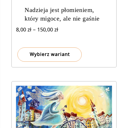
Nadzieja jest płomieniem,
który migoce, ale nie gaśnie
Zakres
8,00
zł
–
150,00
zł
cen:
od
8,00 zł
Wybierz wariant
do
150,00 zł