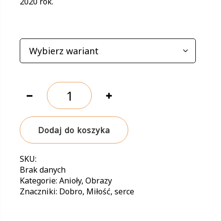
2020 rok.
233,00 zł
WARIANTY
ilość
Dobrze
widzi
się
Dodaj do koszyka
tylko
sercem.
Najważniejsze
SKU:
jest
Brak danych
niewidoczne
Kategorie:
Anioły
,
Obrazy
dla
Znaczniki:
Dobro
,
Miłość
,
serce
oczu