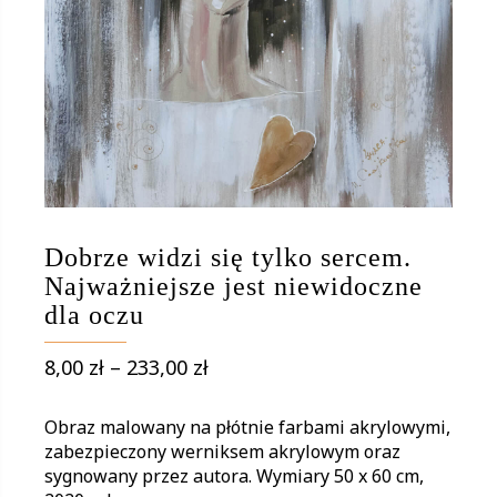
Dobrze widzi się tylko sercem.
Najważniejsze jest niewidoczne
dla oczu
Zakres
8,00
zł
–
233,00
zł
cen:
od
Obraz malowany na płótnie farbami akrylowymi,
8,00 zł
zabezpieczony werniksem akrylowym oraz
sygnowany przez autora. Wymiary 50 x 60 cm,
do