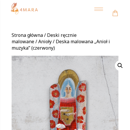
Toggle
navigation
Strona główna
/
Deski ręcznie
malowane
/
Anioły
/ Deska malowana „Anioł i
muzyka” (czerwony)