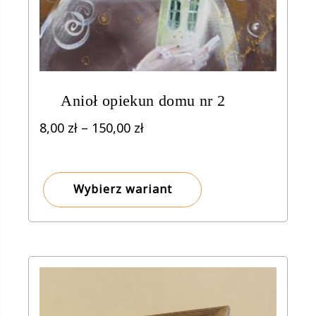
Anioł opiekun domu nr 2
Zakres
8,00
zł
–
150,00
zł
cen:
od
8,00 zł
Wybierz wariant
do
150,00 zł