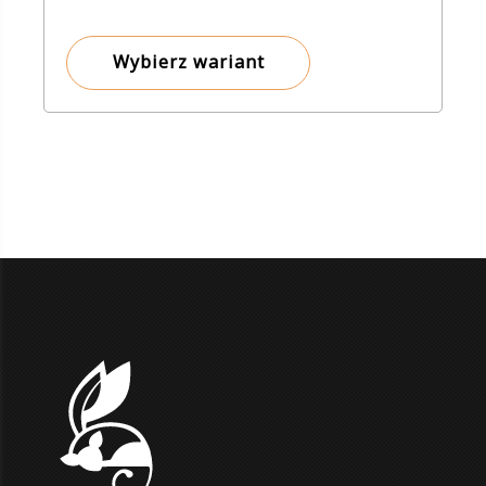
od
8,00 zł
Wybierz wariant
do
225,00 zł