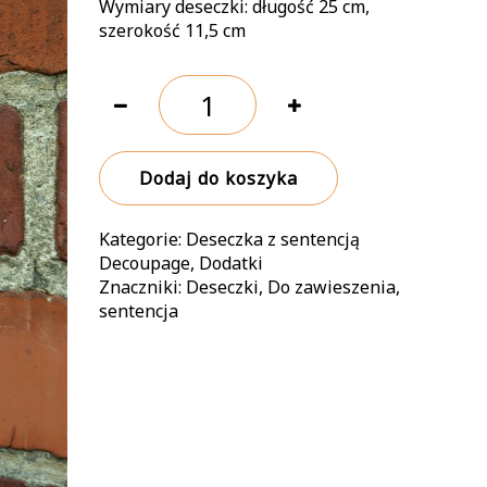
Wymiary deseczki: długość 25 cm,
szerokość 11,5 cm
ilość
Deseczka
z
sentencją
Dodaj do koszyka
nr
5
Kategorie:
Deseczka z sentencją
Decoupage
,
Dodatki
Znaczniki:
Deseczki
,
Do zawieszenia
,
sentencja