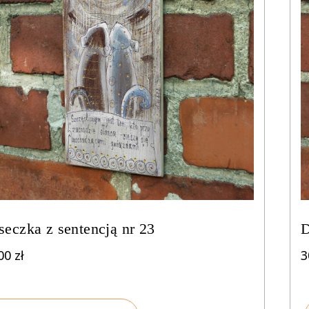
seczka z sentencją nr 23
D
,00
zł
3