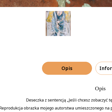
Opis
Info
Opis
Deseczka z sentencją „
Jeśli chcesz zobaczyć t
Reprodukcja obrazka mojego autorstwa umieszczonego na p