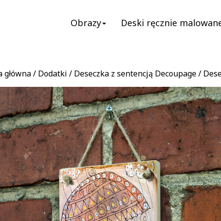
Obrazy
Deski ręcznie malowan
a główna
/
Dodatki
/
Deseczka z sentencją Decoupage
/ Dese