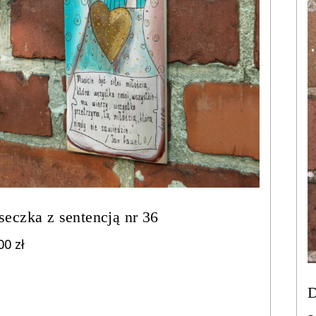
seczka z sentencją nr 36
,00
zł
D