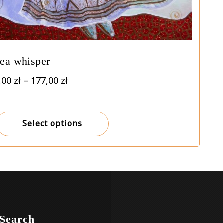
ea whisper
Price
,00
zł
–
177,00
zł
range:
7,00 zł
through
Select options
177,00 zł
Search