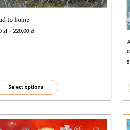
ad to home
Price
00
zł
–
220,00
zł
range:
A
8,00 zł
through
220,00 zł
8
Select options