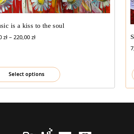
ic is a kiss to the soul
S
Price
00
zł
–
220,00
zł
range:
7
8,00 zł
through
220,00 zł
Select options