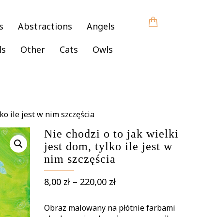
s
Abstractions
Angels
ls
Other
Cats
Owls
lko ile jest w nim szczęścia
Nie chodzi o to jak wielki
jest dom, tylko ile jest w
nim szczęścia
Price
8,00
zł
–
220,00
zł
range:
8,00 zł
Obraz malowany na płótnie farbami