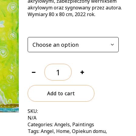
through
akrylowymi, zabezpieczony werniksem
akrylowym oraz sygnowany przez autora.
220,00 zł
Wymiary 80 x 80 cm, 2022 rok.
OPTIONS
Nie
chodzi
o
to
Add to cart
jak
wielki
jest
SKU:
dom,
N/A
tylko
Categories:
Angels
,
Paintings
ile
Tags:
Angel
,
Home
,
Opiekun domu
,
jest