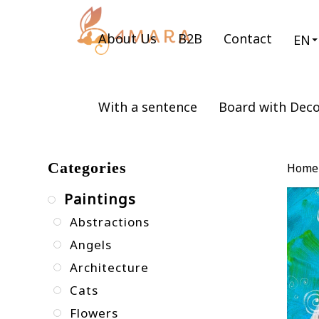
About Us
B2B
Contact
EN
With a sentence
Board with Dec
Categories
Home
Paintings
Abstractions
Angels
Architecture
Cats
Flowers