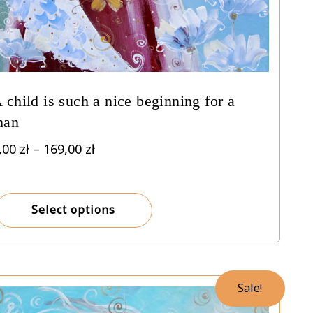
 child is such a nice beginning for a
man
Price
,00
zł
–
169,00
zł
range:
8,00 zł
through
Select options
169,00 zł
Sale!