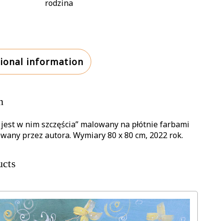
rodzina
w
nim
szczęścia
quantity
ional information
n
le jest w nim szczęścia” malowany na płótnie farbami
any przez autora. Wymiary 80 x 80 cm, 2022 rok.
ucts